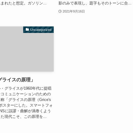
まれたと想定。ガソリン...
影のみで表現し、題字もそのトーンに合...
2021年9月16日
Uncategorized
グライスの原理」
・グライスが1960年代に提唱
なコミュニケーションのための
「グライスの原理（Grice's
」をポスターにした。スマートフォ
NSに誤謬・曲解が渦巻くよう
た現代こそ、この原理を...