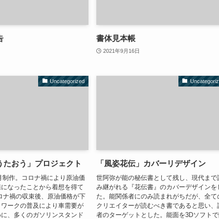
告
書体見本帳
2021年9月16日
Uncategorized
Uncategori
うたおう」プロジェクト
「風姿花伝」カバーリデザイン
〜6月制作。コロナ禍により原油価
世阿弥が能の秘伝書として残し、現代まで
値になったことから着想を得て
み継がれる『花伝書』のカバーデザインを
ロナ禍の収束後、原油価格が下
た。能関係者にのみ読まれがちだが、全て
トワークの普及により車需要が
クリエイターが読むべき書であると思い、
めに、多くのガソリンスタンド
者のターゲットとした。能面を3Dソフトで