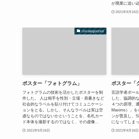
が廃業に追い込
2021年9月16日
Uncategorized
ポスター「フォトグラム」
ポスター「
フォトグラムの技術を活かしたポスターを制
言語学者ポール
作した。 人は相手を性別・立場・肩書きなど
した、協調的
社会的なラベルを貼り付けてコミュニケーシ
４つの原理、通称
ョンをとる。しかし、そんなラベルは実は空
Maxims）
虚なものではないかということを、名札カー
ンが普及し、S
ド本体を撮影するのではなく、その虚像...
になってしまっ
2021年9月16日
2021年9月16日